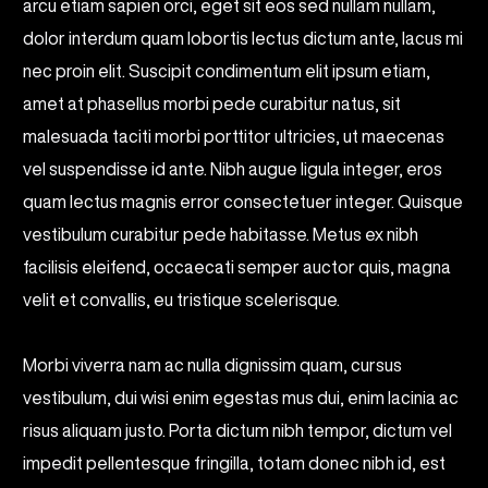
arcu etiam sapien orci, eget sit eos sed nullam nullam,
dolor interdum quam lobortis lectus dictum ante, lacus mi
nec proin elit. Suscipit condimentum elit ipsum etiam,
amet at phasellus morbi pede curabitur natus, sit
malesuada taciti morbi porttitor ultricies, ut maecenas
vel suspendisse id ante. Nibh augue ligula integer, eros
quam lectus magnis error consectetuer integer. Quisque
vestibulum curabitur pede habitasse. Metus ex nibh
facilisis eleifend, occaecati semper auctor quis, magna
velit et convallis, eu tristique scelerisque.
Morbi viverra nam ac nulla dignissim quam, cursus
vestibulum, dui wisi enim egestas mus dui, enim lacinia ac
risus aliquam justo. Porta dictum nibh tempor, dictum vel
impedit pellentesque fringilla, totam donec nibh id, est