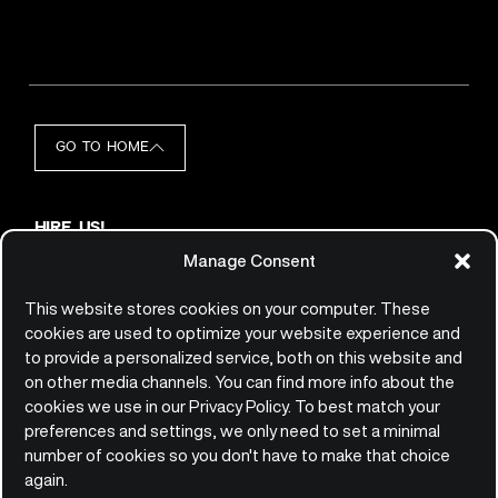
GO TO HOME
HIRE US!
hello@qemie.com
Manage Consent
JOIN US!
jobs@qemie.com
This website stores cookies on your computer. These
cookies are used to optimize your website experience and
to provide a personalized service, both on this website and
CONTACT
on other media channels. You can find more info about the
Qemie GmbH
cookies we use in our Privacy Policy. To best match your
Platz der Einheit 2
preferences and settings, we only need to set a minimal
60327 Frankfurt am Main
number of cookies so you don't have to make that choice
Germany
again.
+49(0)69/247.53.8870