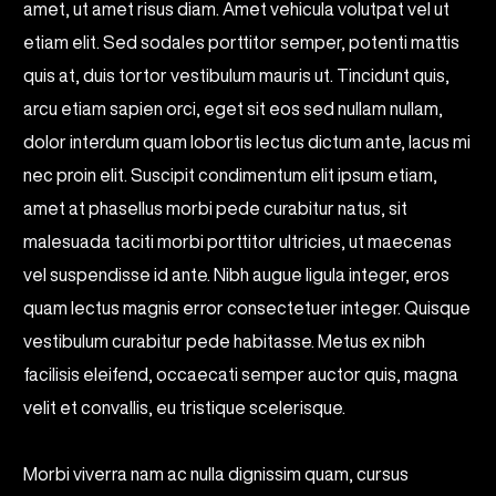
amet, ut amet risus diam. Amet vehicula volutpat vel ut
etiam elit. Sed sodales porttitor semper, potenti mattis
quis at, duis tortor vestibulum mauris ut. Tincidunt quis,
arcu etiam sapien orci, eget sit eos sed nullam nullam,
dolor interdum quam lobortis lectus dictum ante, lacus mi
nec proin elit. Suscipit condimentum elit ipsum etiam,
amet at phasellus morbi pede curabitur natus, sit
malesuada taciti morbi porttitor ultricies, ut maecenas
vel suspendisse id ante. Nibh augue ligula integer, eros
quam lectus magnis error consectetuer integer. Quisque
vestibulum curabitur pede habitasse. Metus ex nibh
facilisis eleifend, occaecati semper auctor quis, magna
velit et convallis, eu tristique scelerisque.
Morbi viverra nam ac nulla dignissim quam, cursus