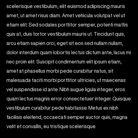
scelerisque vestibulum, elit euismod adipiscing mauris
amet, ut amet risus diam. Amet vehicula volutpat vel ut
etiam elit. Sed sodales porttitor semper, potenti mattis
quis at, duis tortor vestibulum mauris ut. Tincidunt quis,
arcu etiam sapien orci, eget sit eos sed nullam nullam,
dolor interdum quam lobortis lectus dictum ante, lacus mi
nec proin elit. Suscipit condimentum elit ipsum etiam,
amet at phasellus morbi pede curabitur natus, sit
malesuada taciti morbi porttitor ultricies, ut maecenas
vel suspendisse id ante. Nibh augue ligula integer, eros
quam lectus magnis error consectetuer integer. Quisque
vestibulum curabitur pede habitasse. Metus ex nibh
facilisis eleifend, occaecati semper auctor quis, magna
velit et convallis, eu tristique scelerisque.