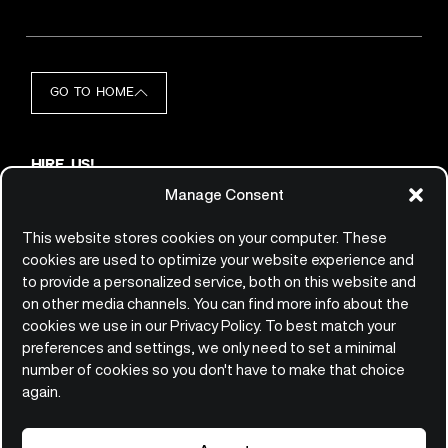
GO TO HOME
HIRE US!
hello@qemie.com
Manage Consent
JOIN US!
jobs@qemie.com
This website stores cookies on your computer. These
cookies are used to optimize your website experience and
to provide a personalized service, both on this website and
CONTACT
on other media channels. You can find more info about the
Qemie GmbH
cookies we use in our Privacy Policy. To best match your
Platz der Einheit 2
preferences and settings, we only need to set a minimal
60327 Frankfurt am Main
number of cookies so you don't have to make that choice
Germany
again.
+49(0)69/247.53.8870