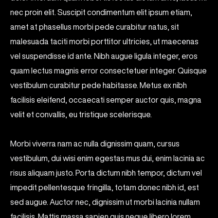
nec proin elit. Suscipit condimentum elit ipsum etiam,
amet at phasellus morbi pede curabitur natus, sit
malesuada taciti morbi porttitor ultricies, ut maecenas
vel suspendisse id ante. Nibh augue ligula integer, eros
quam lectus magnis error consectetuer integer. Quisque
vestibulum curabitur pede habitasse. Metus ex nibh
facilisis eleifend, occaecati semper auctor quis, magna
velit et convallis, eu tristique scelerisque.
Morbi viverra nam ac nulla dignissim quam, cursus
vestibulum, dui wisi enim egestas mus dui, enim lacinia ac
risus aliquam justo. Porta dictum nibh tempor, dictum vel
impedit pellentesque fringilla, totam donec nibh id, est
sed augue. Auctor nec, dignissim ut morbi lacinia nullam
facilisis. Mattis massa sapien quis neque libero lorem,